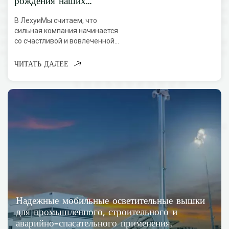
рождения наших
сотрудников:
В ЛехуиМы считаем, что
ежемесячные встречи в
сильная компания начинается
честь дня рождения
со счастливой и вовлеченной
Лехуи укрепляют
команды. Каждый месяц мы
командный дух.
организуем специальные
ЧИТАТЬ ДАЛЕЕ
празднования дней рождения
для наших сотрудников,
предоставляя возможность
отметить их личные достижения
и вклад. Эти встречи — не
просто праздничное событие, а
важная часть...
Надежные мобильные осветительные вышки
для промышленного, строительного и
аварийно-спасательного применения.