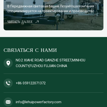
В Передвижная световая башня ЛехуиНаша компания
специализируется на проектировании и производстве
высокоэффективных мобильных осветительных вышек,
разработанных для самых сложных условий
ЧИТАТЬ ДАЛЕЕ
эксплуатации по всему миру. Обладая более чем
десятилетним опытом, наш завод объединяет
исследования, производств...
СВЯЗАТЬСЯ С НАМИ
NO.2 XIAHE ROAD GANZHE STREET,MINHOU
COUNTY,FUZHOU FUJIAN CHINA
+86 059122071372
info@lehuipowerfactory.com