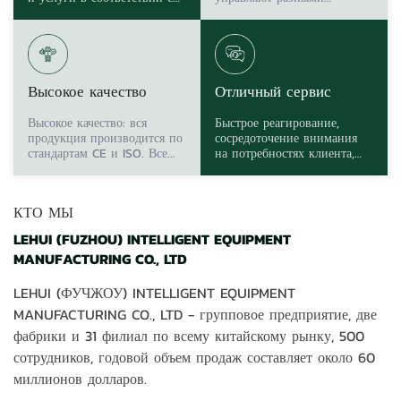
потребностями клиента.
продуктами, поэтому мы
очень профессиональны в
отношении каждого
продукта.
Высокое качество
Отличный сервис
Высокое качество: вся
Быстрое реагирование,
продукция производится по
сосредоточение внимания
стандартам CE и ISO. Все
на потребностях клиента,
товары должны быть
постоянное предоставление
проверены строго перед
инновационных продуктов
поставкой.
и услуг и принесение
КТО МЫ
клиентам счастья и
ощутимых выгод.
LEHUI (FUZHOU) INTELLIGENT EQUIPMENT
MANUFACTURING CO., LTD
LEHUI (ФУЧЖОУ) INTELLIGENT EQUIPMENT
MANUFACTURING CO., LTD - групповое предприятие, две
фабрики и 31 филиал по всему китайскому рынку, 500
сотрудников, годовой объем продаж составляет около 60
миллионов долларов.