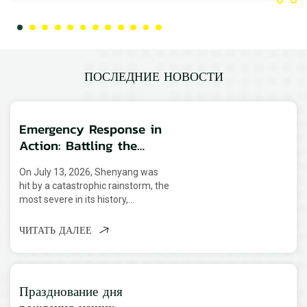
аккумулятором и светодиодными лампами мощностью
400 Вт.
ПОСЛЕДНИЕ НОВОСТИ
Emergency Response in
Action: Battling the
Extreme Rainstorm in
On July 13, 2026, Shenyang was
Shenyang
hit by a catastrophic rainstorm, the
most severe in its history,
prompting a city-wide Level I flood
emergency alert. The extreme
ЧИТАТЬ ДАЛЕЕ
weather, caused by the combined
forces of Typhoon "Bavi" and a
persistent northeast cold vortex,
caused the Hunhe River to
Празднование дня
overflow its ban...