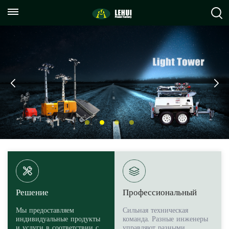
+86
info@lehuipowerfactory.com
059122071372
Решение
Профессиональный
Мы предоставляем
Сильная техническая
индивидуальные продукты
команда. Разные инженеры
и услуги в соответствии с
управляют разными