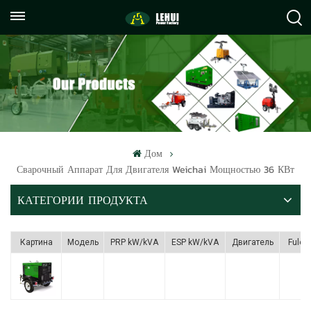
+86
info@lehuipowerfactory.com
059122071372
Дом
Сварочный Аппарат Для Двигателя Weichai Мощностью 36 КВт
КАТЕГОРИИ ПРОДУКТА
Картина
Модель
PRP kW/kVA
ESP kW/kVA
Двигатель
Fule 