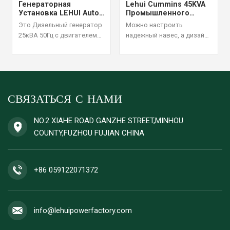
Генераторная
Lehui Cummins 45KVA
Установка LEHUI Auto-
Промышленного
Start 25kVA С
Дизельного
Это Дизельный генератор
Можно настроить
Дистанционным
Генератора Набор 60
25кВА 50Гц с двигателем
надежный навес, а дизайн
Управлением
Гц
Cummins 4B3.9-G1.
структуры является
Подходит для сценариев
разумным и надежным,
непрерывного
принимается один набор
электроснабжения с
порядок дизельного
высокой нагрузкой, со
генератора.
СВЯЗАТЬСЯ С НАМИ
стабильной
производительностью и
высокой топливной
NO.2 XIAHE ROAD GANZHE STREET,MINHOU
экономичностью.
COUNTY,FUZHOU FUJIAN CHINA
Принимается заказ на
один комплект дизельного
генератора.
+86 059122071372
info@lehuipowerfactory.com