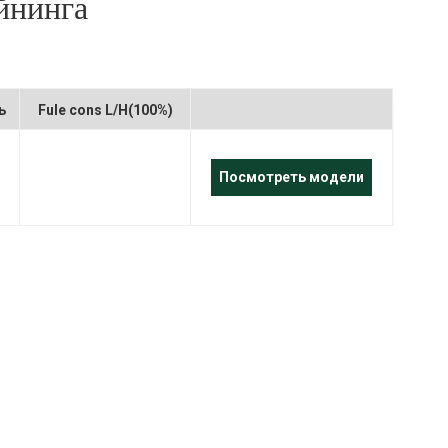
йнинга
português
العربية
Melayu
ь
Fule cons L/H(100%)
Indonesia
Посмотреть модели