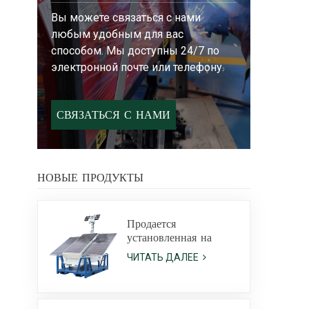
Вы можете связаться с нами
любым удобным для вас
способом. Мы доступны 24/7 по
электронной почте или телефону.
СВЯЗАТЬСЯ С НАМИ
НОВЫЕ ПРОДУКТЫ
Продается
установленная на
салазках солнечная
ЧИТАТЬ ДАЛЕЕ
светодиодная
осветительная вышка
с литий-ионным
аккумулятором и