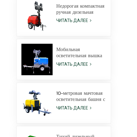
светодиодными
Недорогая компактная
лампами мощностью
ручная дизельная
400 Вт.
осветительная вышка
ЧИТАТЬ ДАЛЕЕ
с 4
металлогалогенными
лампами по 1000 Вт.
Мобильная
осветительная вышка
высотой 9 метров с
ЧИТАТЬ ДАЛЕЕ
гидравлическим и
ручным подъемом,
оснащенная
светодиодными
металлогалогенными
10-метровая мачтовая
лампами.
осветительная башня с
передвижным
ЧИТАТЬ ДАЛЕЕ
прицепом KLT-
10000V для
видеонаблюдения
Тихий дизельный