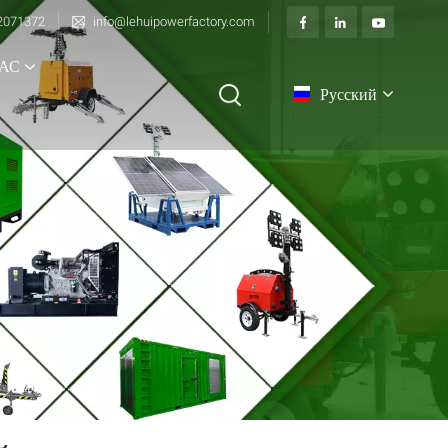
2071372
info@lehuipowerfactory.com
АС
Русский
English
français
Deutsch
italiano
русский
español