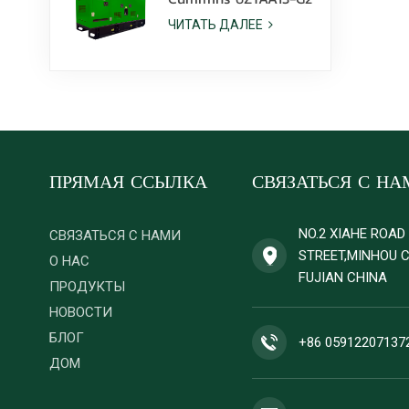
мощностью 425 кВА,
ЧИТАТЬ ДАЛЕЕ
предназначенный для
работы в условиях
пылеустойчивого
климата.
ПРЯМАЯ ССЫЛКА
СВЯЗАТЬСЯ С НА
NO.2 XIAHE ROA
СВЯЗАТЬСЯ С НАМИ
STREET,MINHOU 
О НАС
FUJIAN CHINA
ПРОДУКТЫ
НОВОСТИ
БЛОГ
+86 05912207137
ДОМ