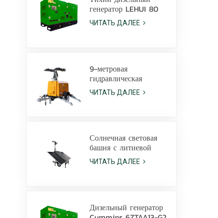
генератор LEHUI 80
кВА с двигателем
ЧИТАТЬ ДАЛЕЕ
Cummins 4Bta3.9-G11
для горнодобывающей
промышленности.
9-метровая
гидравлическая
дизельная мобильная
ЧИТАТЬ ДАЛЕЕ
осветительная мачта
со светодиодными
лампами мощностью
350 Вт и
металлогалогенными
Солнечная световая
лампами мощностью
башня с литиевой
1000 Вт
батареей по
ЧИТАТЬ ДАЛЕЕ
индивидуальному
заказу, светодиодные
лампы мощностью
600 Вт с салазками
Дизельный генератор
Cummins 6ZTAA13-G2