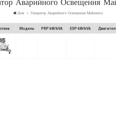
атор Аварийного Освещения Ма
Дом
Генератор Аварийного Освещения Майнинга
ртина
Модель
PRP kW/kVA
ESP kW/kVA
Двигател