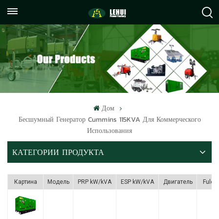
+86
info@lehuipowerfactory.com
059122071372
Дом
Бесшумный Генератор Cummins 115KVA Для Коммерческого
Использования
КАТЕГОРИИ ПРОДУКТА
Картина
Модель
PRP kW/kVA
ESP kW/kVA
Двигатель
Fule 